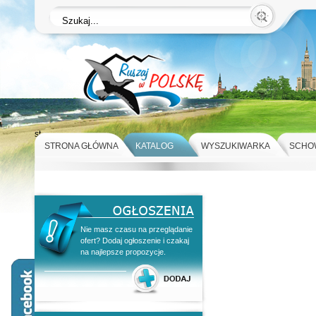
st
STRONA GŁÓWNA
KATALOG
WYSZUKIWARKA
SCHO
Nie masz czasu na przeglądanie
ofert? Dodaj ogłoszenie i czakaj
na najlepsze propozycje.