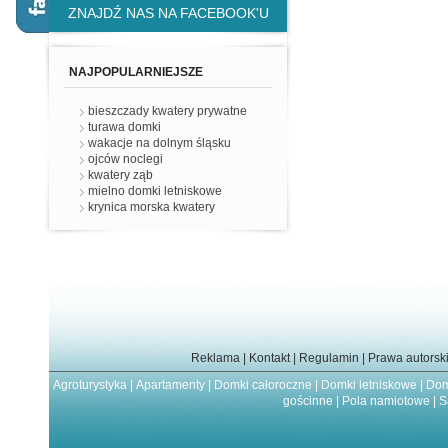
ZNAJDŹ NAS NA FACEBOOK'U
NAJPOPULARNIEJSZE
bieszczady kwatery prywatne
turawa domki
wakacje na dolnym śląsku
ojców noclegi
kwatery ząb
mielno domki letniskowe
krynica morska kwatery
Reklama
|
Kontakt
|
Regulamin
|
Prawa autorsk
Agroturystyka
|
Apartamenty
|
Domki całoroczne
|
Domki letniskowe
|
Dom
gościnne
|
Pola namiotowe
|
S