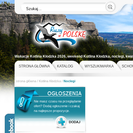
Wakacje Kotlina Kłodzka 2026, weekend Kotlina Kłodzka, noclegi, kwa
st
STRONA GŁÓWNA
KATALOG
WYSZUKIWARKA
SCHO
strona główna
/
Kotlina Kłodzka
/
Noclegi
Nie masz czasu na przeglądanie
ofert? Dodaj ogłoszenie i czakaj
na najlepsze propozycje.