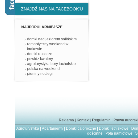
ZNAJDŹ NAS NA FACEBOOK'U
NAJPOPULARNIEJSZE
domki nad jeziorem solińskim
romantyczny weekend w
krakowie
domki roztocze
powidz kwatery
agroturystyka bory tucholskie
polska na weekend
pieniny noclegi
Reklama
|
Kontakt
|
Regulamin
|
Prawa autorsk
Agroturystyka
|
Apartamenty
|
Domki całoroczne
|
Domki letniskowe
|
Dom
gościnne
|
Pola namiotowe
|
S