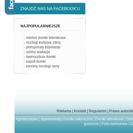
ZNAJDŹ NAS NA FACEBOOK'U
NAJPOPULARNIEJSZE
mielno domki letniskowe
noclegi kudowa zdroj
pensjonaty trójmiasto
solina wakacje
świnoujście domki
sopot domki
pieniny noclegi ceny
Reklama
|
Kontakt
|
Regulamin
|
Prawa autorsk
Agroturystyka
|
Apartamenty
|
Domki całoroczne
|
Domki letniskowe
|
Dom
gościnne
|
Pola namiotowe
|
S