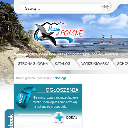
Wakacje 2026 pomorskie, weekend pomorskie, noclegi, kwatery
st
STRONA GŁÓWNA
KATALOG
WYSZUKIWARKA
SCHO
strona główna
/
pomorskie
/
Noclegi
Nie masz czasu na przeglądanie
ofert? Dodaj ogłoszenie i czakaj
na najlepsze propozycje.