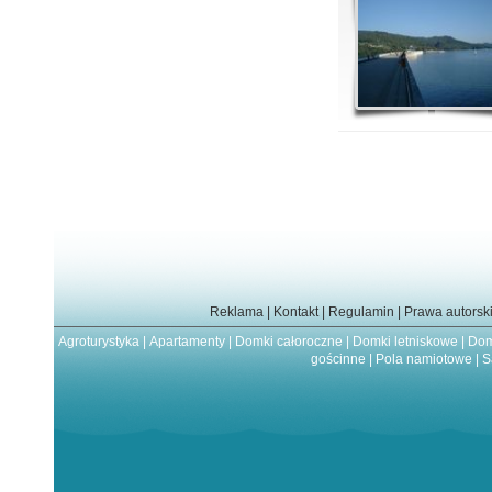
Reklama
|
Kontakt
|
Regulamin
|
Prawa autorsk
Agroturystyka
|
Apartamenty
|
Domki całoroczne
|
Domki letniskowe
|
Dom
gościnne
|
Pola namiotowe
|
S