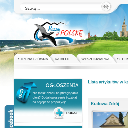
st
STRONA GŁÓWNA
KATALOG
WYSZUKIWARKA
SCHO
Lista artykułów w k
Nie masz czasu na przeglądanie
ofert? Dodaj ogłoszenie i czakaj
na najlepsze propozycje.
Kudowa Zdrój