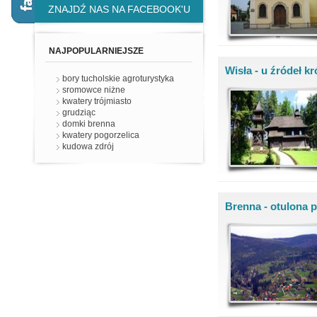
ZNAJDŹ NAS NA FACEBOOK'U
NAJPOPULARNIEJSZE
Wisła - u źródeł k
bory tucholskie agroturystyka
sromowce niżne
kwatery trójmiasto
grudziąc
domki brenna
kwatery pogorzelica
kudowa zdrój
Brenna - otulona 