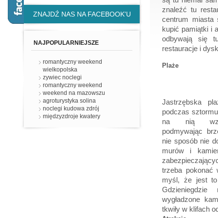
znaleźć tu resta
ZNAJDŹ NAS NA FACEBOOK'U
centrum miasta 
kupić pamiątki i 
odbywają się t
NAJPOPULARNIEJSZE
restauracje i dysk
romantyczny weekend
Plaże
wielkopolska
zywiec noclegi
romantyczny weekend
weekend na mazowszu
agroturystyka solina
Jastrzębska pl
noclegi kudowa zdrój
podczas sztormu 
międzyzdroje kwatery
na nią wzb
podmywając brze
nie sposób nie d
murów i kamien
zabezpieczającyc
trzeba pokonać 
myśl, że jest t
Gdzieniegdzie 
wygładzone kami
tkwiły w klifach 