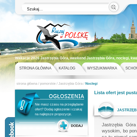
Wakacje 2026 Jastrzębia Góra, weekend Jastrzębia Góra, noclegi, kw
st
STRONA GŁÓWNA
KATALOG
WYSZUKIWARKA
SCHO
strona główna
/
pomorskie
/
Jastrzębia Góra
/
Noclegi
Lista ofert jest pust
Nie masz czasu na przeglądanie
ofert? Dodaj ogłoszenie i czakaj
JASTRZĘB
na najlepsze propozycje.
Jastrzębia Góra
wysokim, bo pon
są tu niemal sam