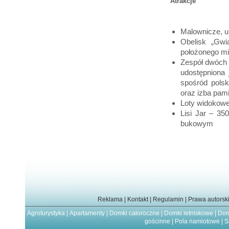
Atrakcje
Malownicze, u
Obelisk „Gwi
położonego mi
Zespół dwóch 
udostępniona 
spośród polsk
oraz izba pam
Loty widokowe
Lisi Jar – 35
bukowym
Reklama
|
Kontakt
|
Regulamin
|
Prawa autorsk
Agroturystyka
|
Apartamenty
|
Domki całoroczne
|
Domki letniskowe
|
Dom
gościnne
|
Pola namiotowe
|
S