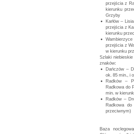
przejścia z R
kierunku prze
Grzyby
Karłów – Lisi
przejścia z Ka
kierunku prze
Wambierzyce 
przejścia z W
w kierunku pr
Szlaki niebieski
znaków:
Dańczów – Da
ok. 85 min., i
Radków – Pr
Radkowa do Pr
min. w kierun
Radków – Dro
Radkowa do 
przeciwnym)
Baza noclegowa