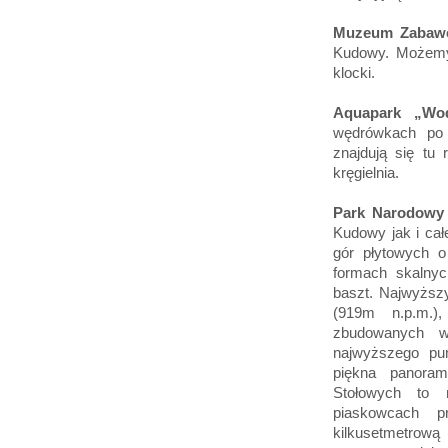
Muzeum Zabaw
Kudowy. Możemy 
klocki.
Aquapark „Wo
wędrówkach po 
znajdują się tu 
kręgielnia.
Park Narodowy
Kudowy jak i całe
gór płytowych o
formach skalnyc
baszt. Najwyższy
(919m n.p.m.)
zbudowanych w
najwyższego pun
piękna panoram
Stołowych to n
piaskowcach p
kilkusetmetrową 