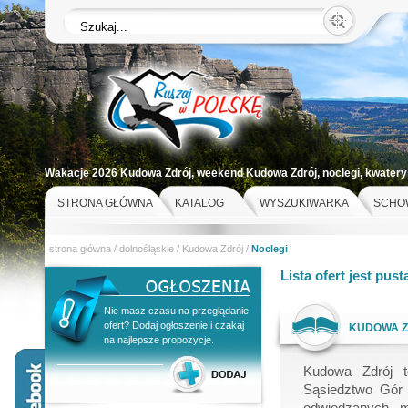
Wakacje 2026 Kudowa Zdrój, weekend Kudowa Zdrój, noclegi, kwatery
st
STRONA GŁÓWNA
KATALOG
WYSZUKIWARKA
SCHO
strona główna
/
dolnośląskie
/
Kudowa Zdrój
/
Noclegi
Lista ofert jest pust
Nie masz czasu na przeglądanie
ofert? Dodaj ogłoszenie i czakaj
KUDOWA 
na najlepsze propozycje.
Kudowa Zdrój t
Sąsiedztwo Gór S
odwiedzanych m