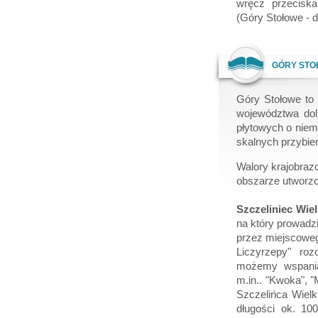
wręcz przecisk
(Góry Stołowe - d
GÓRY STO
Góry Stołowe to 
województwa doln
płytowych o niem
skalnych przybier
Walory krajobrazo
obszarze utworz
Szczeliniec Wiel
na który prowadz
przez miejscoweg
Liczyrzepy" roz
możemy wspaniał
m.in.. "Kwoka", "
Szczelińca Wielki
długości ok. 10