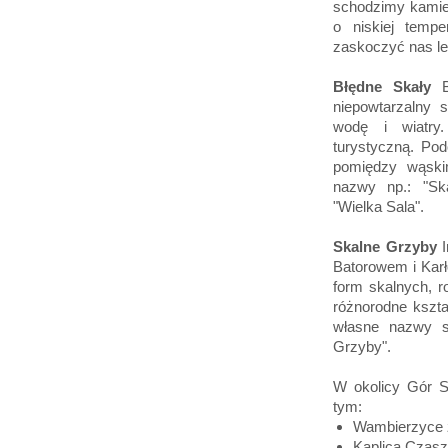
schodzimy kamien
o niskiej tempe
zaskoczyć nas le
Błędne Skały
Bł
niepowtarzalny 
wodę i wiatry.
turystyczną. Pod
pomiędzy wąski
nazwy np.: "Skal
"Wielka Sala".
Skalne Grzyby
I
Batorowem i Karł
form skalnych, r
różnorodne kszta
własne nazwy są
Grzyby".
W okolicy Gór St
tym:
Wambierzyce 
Kaplica Czasz