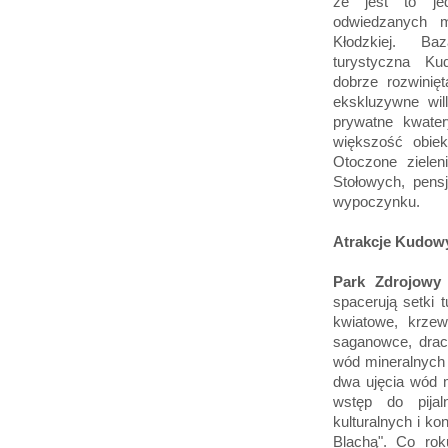
że jest to jed
odwiedzanych m
Kłodzkiej. B
turystyczna Ku
dobrze rozwinięt
ekskluzywne wil
prywatne kwater
większość obiek
Otoczone zielen
Stołowych, pensj
wypoczynku.
Atrakcje Kudowy 
Park Zdrojowy
spacerują setki 
kwiatowe, krze
saganowce, drace
wód mineralnych 
dwa ujęcia wód m
wstęp do pijal
kulturalnych i ko
Blachą". Co rok