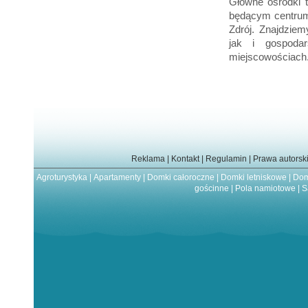
Główne ośrodki t
będącym centrum 
Zdrój. Znajdziem
jak i gospodar
miejscowościach
Reklama
|
Kontakt
|
Regulamin
|
Prawa autorsk
Agroturystyka
|
Apartamenty
|
Domki całoroczne
|
Domki letniskowe
|
Dom
gościnne
|
Pola namiotowe
|
S