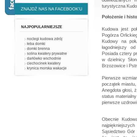
turystyczna Kudo
ZNAJDŹ NAS NA FACEBOOK'U
Położenie i histo
NAJPOPULARNIEJSZE
Kudowa jest poł
Pogórza Orlickie
noclegi kudowa zdrój
Kudowy na połu
łeba domki
łagodniejszy od
domki brenna
Posiada cztery p
solina kwatery prywatne
darłówko wschodnie
w dzielnicy Sło
ciechocinek kwatery
Brzozowice i Pst
krynica morska wakacje
Pierwsze wzmian
początek miastu, 
Anegdota głosi, ż
status materialn
pierwsze uzdrowi
Obecnie Kudowa
najpiękniejszych
Sąsiedztwo Gór 