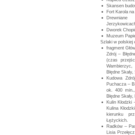
Skansen budo
Fort Karola na
Drewniane 
Jerzykowicach
Dworek Chopi
Muzeum Papier
Szlaki w polskiej
fragment Głó
Zdrój – Błęd
(czas przejś
Wambierzyc, 
Błędne Skały, 
Kudowa Zdró
Puchacza – Ba
ok. 400 min.
Błędne Skały,
Kulin Kłodzki 
Kulina Kłodzki
kierunku pr
Łężyckich.
Radków – Pas
Lisia Przełęc