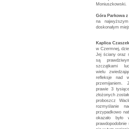
Moniuszkowski.
Góra Parkowa z 
na najwyższym
doskonałym miejs
Kaplica Czasze
w Czermnej, dzie
Jej ściany oraz 
są prawdziwy
szczątkami lud
wielu zwiedzają
refleksje nad 
przemijaniem. Z
prawie 3 tysiąc
złożonych zostało
proboszcz Wacł
rozmyślanie n
przypadkowo natra
okazało było w
prawdopodobnie sz