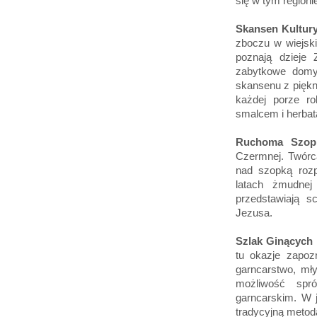
się w tym regioni
Skansen Kultur
zboczu w wiejski
poznają dzieje 
zabytkowe domy
skansenu z piękn
każdej porze ro
smalcem i herba
Ruchoma Szop
Czermnej. Twórcą
nad szopką rozp
latach żmudnej
przedstawiają s
Jezusa.
Szlak Ginącyc
tu okazje zapoz
garncarstwo, mł
możliwość spró
garncarskim. W 
tradycyjną meto