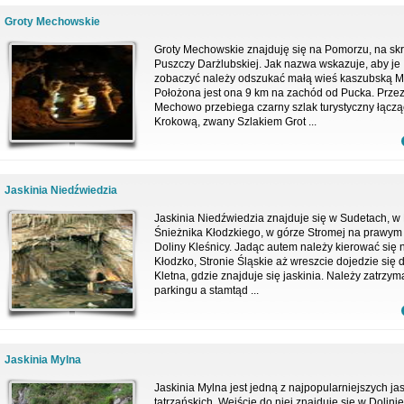
Groty Mechowskie
Groty Mechowskie znajduję się na Pomorzu, na skr
Puszczy Darżlubskiej. Jak nazwa wskazuje, aby je
zobaczyć należy odszukać małą wieś kaszubską 
Położona jest ona 9 km na zachód od Pucka. Prze
Mechowo przebiega czarny szlak turystyczny łączą
Krokową, zwany Szlakiem Grot ...
Jaskinia Niedźwiedzia
Jaskinia Niedźwiedzia znajduje się w Sudetach, 
Śnieżnika Kłodzkiego, w górze Stromej na prawym
Doliny Kleśnicy. Jadąc autem należy kierować się 
Kłodzko, Stronie Śląskie aż wreszcie dojedzie się 
Kletna, gdzie znajduje się jaskinia. Należy zatrzym
parkingu a stamtąd ...
Jaskinia Mylna
Jaskinia Mylna jest jedną z najpopularniejszych ja
tatrzańskich. Wejście do niej znajduje się w Dolinie