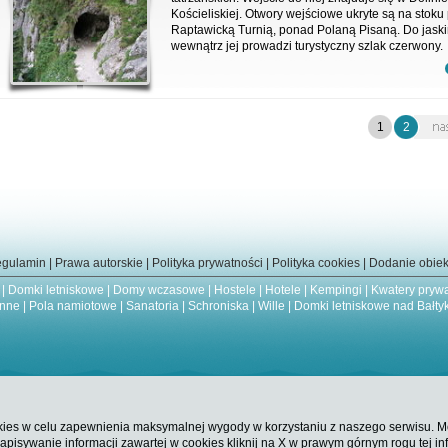
Kościeliskiej. Otwory wejściowe ukryte są na stoku
Raptawicką Turnią, ponad Polaną Pisaną. Do jaskin
wewnątrz jej prowadzi turystyczny szlak czerwony.
1
2
gulamin
|
Prawa autorskie
|
Polityka prywatności
|
Polityka cookies
|
Dodanie obiek
|
Domki letniskowe
|
Domy wczasowe
|
Hostele
|
Hotele
|
Kempingi
|
Kwatery pryw
inne
|
Pola namiotowe
|
Sanatoria
|
Schroniska
|
Wille
|
Domki letniskowe nad Bałty
es w celu zapewnienia maksymalnej wygody w korzystaniu z naszego serwisu. Mog
isywanie informacji zawartej w cookies kliknij na X w prawym górnym rogu tej info