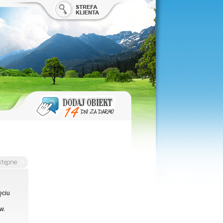
ęciu
w.