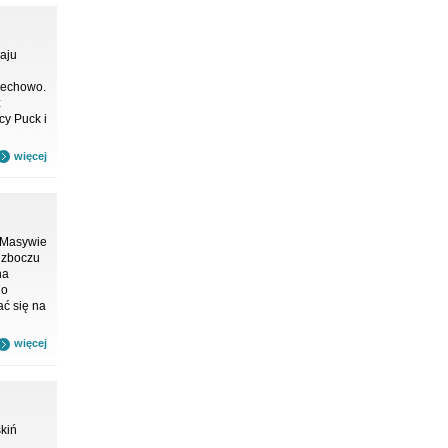
aju
Mechowo.
z
cy Puck i
więcej
w Masywie
 zboczu
na
do
ać się na
więcej
skiń