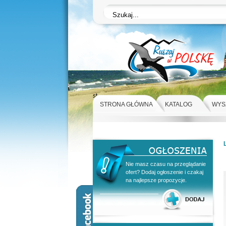
st
STRONA GŁÓWNA
KATALOG
WYS
Nie masz czasu na przeglądanie
ofert? Dodaj ogłoszenie i czakaj
na najlepsze propozycje.