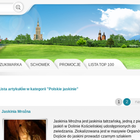
ZUKIWARKA
SCHOWEK
PROMOCJE
LISTA TOP 100
Lista artykułów w kategorii "Polskie jaskinie"
1
2
Jaskinia Mroźna
Jaskinia Mroźna jest jaskinia tatrzańską, jedną z pi
jaskiń w Dolinie Kościeliskiej udostępnionych do
zwiedzania. Zlokalizowana jest w masywie Organó
Dojście do jaskini prowadzi czarnym szlakiem