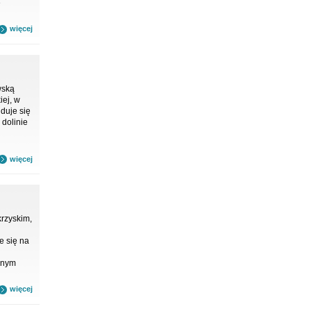
e
więcej
wską
ej, w
duje się
dolinie
więcej
krzyskim,
e się na
onym
więcej