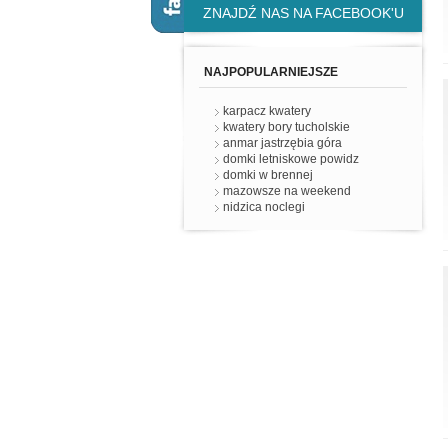
ZNAJDŹ NAS NA FACEBOOK'U
NAJPOPULARNIEJSZE
karpacz kwatery
kwatery bory tucholskie
anmar jastrzębia góra
domki letniskowe powidz
domki w brennej
mazowsze na weekend
nidzica noclegi