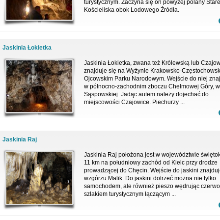
turystycznym. Zaczyna się on powyżej polany Star
Kościeliska obok Lodowego Źródła.
Jaskinia Łokietka
Jaskinia Łokietka, zwana też Królewską lub Czajo
znajduje się na Wyżynie Krakowsko-Częstochowski
Ojcowskim Parku Narodowym. Wejście do niej znaj
w północno-zachodnim zboczu Chełmowej Góry, w 
Sąspowskiej. Jadąc autem należy dojechać do
miejscowości Czajowice. Piechurzy ...
Jaskinia Raj
Jaskinia Raj położona jest w województwie święto
11 km na południowy zachód od Kielc przy drodze
prowadzącej do Chęcin. Wejście do jaskini znajduj
wzgórzu Malik. Do jaskini dotrzeć można nie tylko
samochodem, ale również pieszo wędrując czerw
szlakiem turystycznym łączącym ...