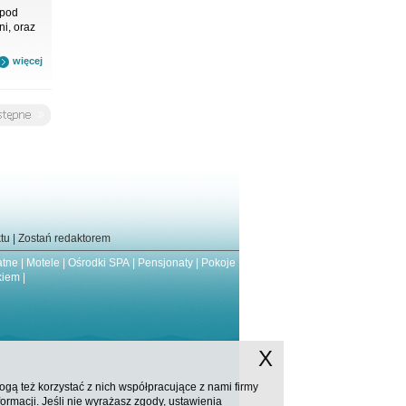
 pod
i, oraz
więcej
tu
|
Zostań redaktorem
atne
|
Motele
|
Ośrodki SPA
|
Pensjonaty
|
Pokoje
kiem
|
X
ą też korzystać z nich współpracujące z nami firmy
rmacji. Jeśli nie wyrażasz zgody, ustawienia